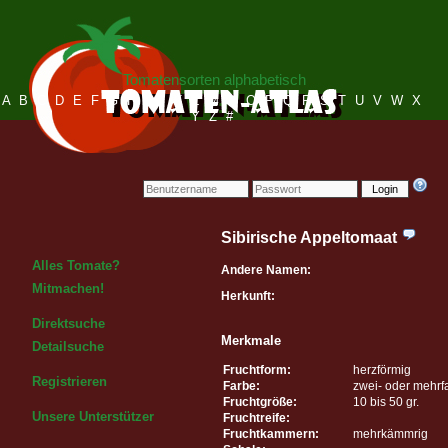
Tomatensorten alphabetisch
A
B
C
D
E
F
G
H
I
J
K
L
M
N
O
P
Q
R
S
T
U
V
W
X
Y
Z
#
Login
Sibirische Appeltomaat
Alles Tomate?
Andere Namen:
Mitmachen!
Herkunft:
Direktsuche
Merkmale
Detailsuche
Fruchtform:
herzförmig
Registrieren
Farbe:
zwei- oder mehrf
Fruchtgröße:
10 bis 50 gr.
Unsere Unterstützer
Fruchtreife:
Fruchtkammern:
mehrkämmrig