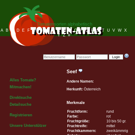
Tomatensorten alphabetisch
A
B
C
D
E
F
G
H
I
J
K
L
M
N
O
P
Q
R
S
T
U
V
W
X
Y
Z
#
Login
Seef
Alles Tomate?
Andere Namen:
Mitmachen!
Herkunft:
Österreich
Direktsuche
Merkmale
Detailsuche
Fruchtform:
rund
Registrieren
Farbe:
rot
Fruchtgröße:
10 bis 50 gr.
Unsere Unterstützer
Fruchtreife:
mittel
Fruchtkammern:
zweikämmrig