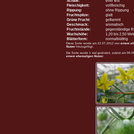
Schale:
eher fest
Fleischigkeit:
vollfleischig
Rippung:
ohne Rippung
Fruchtspitze:
glatt
Grüne Frucht:
geflammt
Geschmack:
aromatisch
Fruchtstände:
gegenständige R
Wuchshöhe:
1,20 bis 2,50 Me
Blätterform:
normalblättrig
Diese Sorte wurde am 22.07.2012 von
einem eh
Nutzer
hinzugefügt.
Die Sorte wurde 1 mal geändert, zuletzt am 06.
einem ehemaligen Nutzer
.