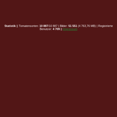
Statistik
|| Tomatensorten:
10 887
/10 887 | Bilder:
51 551
(4 763,76 MB) | Registrierte
Benutzer:
4 709
||
Impressum