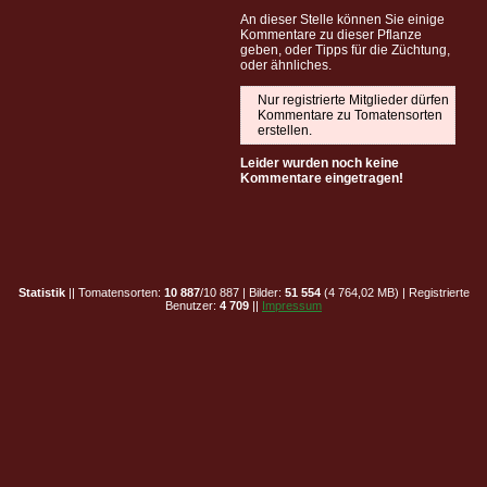
An dieser Stelle können Sie einige
Kommentare zu dieser Pflanze
geben, oder Tipps für die Züchtung,
oder ähnliches.
Nur registrierte Mitglieder dürfen
Kommentare zu Tomatensorten
erstellen.
Leider wurden noch keine
Kommentare eingetragen!
Statistik
|| Tomatensorten:
10 887
/10 887 | Bilder:
51 554
(4 764,02 MB) | Registrierte
Benutzer:
4 709
||
Impressum