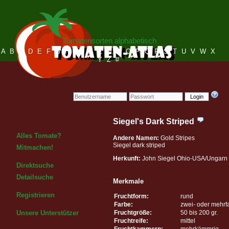
Tomatensorten alphabetisch
A
B
C
D
E
F
G
H
I
J
K
L
M
N
O
P
Q
R
S
T
U
V
W
X
Y
Z
#
Login
Siegel's Dark Striped
Alles Tomate?
Andere Namen:
Gold Stripes
Siegel dark striped
Mitmachen!
Herkunft:
John Siegel Ohio-USA/Ungarn
Direktsuche
Detailsuche
Merkmale
Registrieren
Fruchtform:
rund
Farbe:
zwei- oder mehrf
Fruchtgröße:
50 bis 200 gr.
Unsere Unterstützer
Fruchtreife:
mittel
Fruchtkammern:
mehrkämmrig