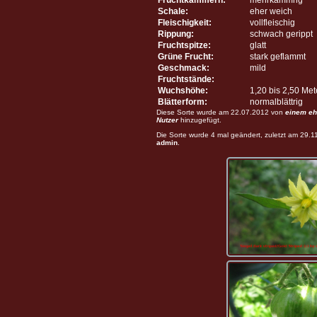
Schale:
eher weich
Fleischigkeit:
vollfleischig
Rippung:
schwach gerippt
Fruchtspitze:
glatt
Grüne Frucht:
stark geflammt
Geschmack:
mild
Fruchtstände:
Wuchshöhe:
1,20 bis 2,50 Me
Blätterform:
normalblättrig
Diese Sorte wurde am 22.07.2012 von
einem eh
Nutzer
hinzugefügt.
Die Sorte wurde 4 mal geändert, zuletzt am 29.
admin
.