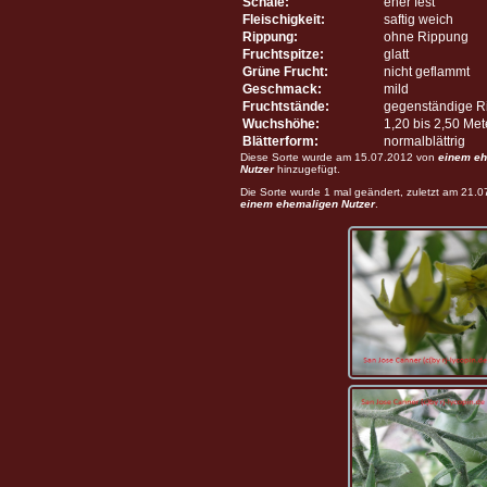
Schale:
eher fest
Fleischigkeit:
saftig weich
Rippung:
ohne Rippung
Fruchtspitze:
glatt
Grüne Frucht:
nicht geflammt
Geschmack:
mild
Fruchtstände:
gegenständige R
Wuchshöhe:
1,20 bis 2,50 Me
Blätterform:
normalblättrig
Diese Sorte wurde am 15.07.2012 von
einem eh
Nutzer
hinzugefügt.
Die Sorte wurde 1 mal geändert, zuletzt am 21.
einem ehemaligen Nutzer
.