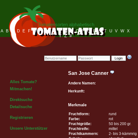
Tomatensorten alphabetisch
A
B
C
D
E
F
G
H
I
J
K
L
M
N
O
P
Q
R
S
T
U
V
W
X
Y
Z
#
Login
San Jose Canner
Alles Tomate?
Andere Namen:
Mitmachen!
Herkunft:
Direktsuche
Merkmale
Detailsuche
Fruchtform:
rund
Registrieren
Farbe:
rot
Fruchtgröße:
50 bis 200 gr.
Unsere Unterstützer
Fruchtreife:
mittel
Fruchtkammern:
2- bis 3-kämmrig