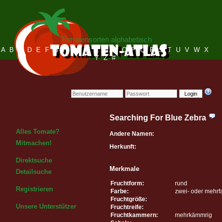
Tomatensorten alphabetisch
A
B
C
D
E
F
G
H
I
J
K
L
M
N
O
P
Q
R
S
T
U
V
W
X
Y
Z
#
Login
Searching For Blue Zebra
Alles Tomate?
Andere Namen:
Mitmachen!
Herkunft:
Direktsuche
Merkmale
Detailsuche
Fruchtform:
rund
Registrieren
Farbe:
zwei- oder mehrf
Fruchtgröße:
Unsere Unterstützer
Fruchtreife:
Fruchtkammern:
mehrkämmrig