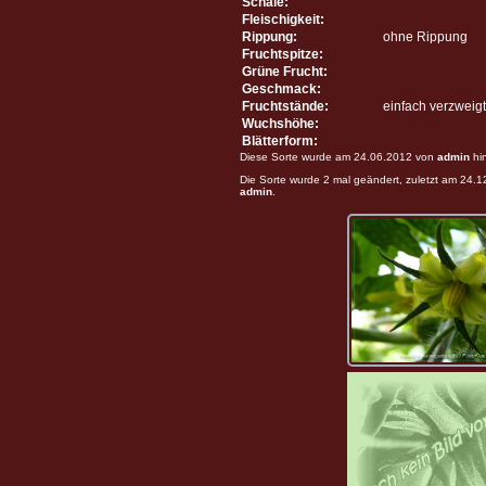
Schale:
Fleischigkeit:
Rippung:
ohne Rippung
Fruchtspitze:
Grüne Frucht:
Geschmack:
Fruchtstände:
einfach verzweigt
Wuchshöhe:
Blätterform:
Diese Sorte wurde am 24.06.2012 von
admin
hi
Die Sorte wurde 2 mal geändert, zuletzt am 24.
admin
.