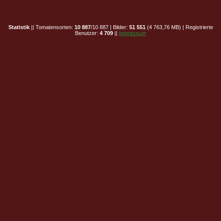
Statistik
|| Tomatensorten:
10 887
/10 887 | Bilder:
51 551
(4 763,76 MB) | Registrierte
Benutzer:
4 709
||
Impressum