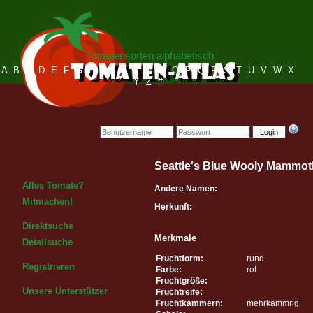
Tomatensorten alphabetisch
A
B
C
D
E
F
G
H
I
J
K
L
M
N
O
P
Q
R
S
T
U
V
W
X
Y
Z
#
Login
Seattle's Blue Wooly Mammo
Alles Tomate?
Andere Namen:
Mitmachen!
Herkunft:
Direktsuche
Merkmale
Detailsuche
Fruchtform:
rund
Registrieren
Farbe:
rot
Fruchtgröße:
Unsere Unterstützer
Fruchtreife:
Fruchtkammern:
mehrkämmrig