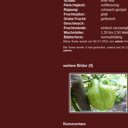
Schale:
eher fest
Fleischigkeit:
vollfleischig
Rippung:
schwach gerippt
Fruchtspitze:
glatt
Grüne Frucht:
geflammt
Geschmack:
Fruchtstände:
einfach verzweigt
Wuchshöhe:
1,20 bis 2,50 Me
Blätterform:
normalblättrig
Diese Sorte wurde am 30.07.2011 von
admin
hin
Die Sorte wurde 3 mal geändert, zuletzt am 24.
admin
.
weitere Bilder (4)
Kommentare