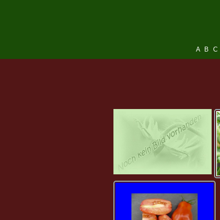
A
B
C