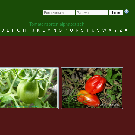
Login
Tomatensorten alphabetisch
D
E
F
G
H
I
J
K
L
M
N
O
P
Q
R
S
T
U
V
W
X
Y
Z
#