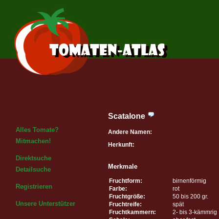
Scatalone
Alles Tomate?
Andere Namen:
Mitmachen!
Herkunft:
Direktsuche
Merkmale
Detailsuche
Fruchtform:
birnenförmig
Registrieren
Farbe:
rot
Fruchtgröße:
50 bis 200 gr.
Unsere Unterstützer
Fruchtreife:
spät
Fruchtkammern:
2- bis 3-kämmrig