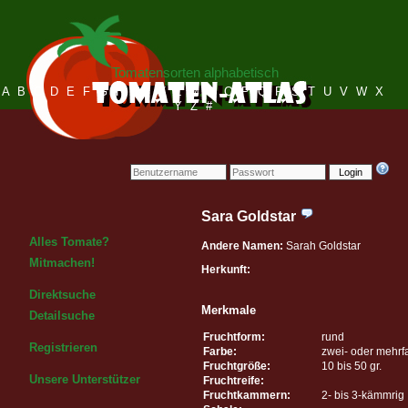
Tomatensorten alphabetisch
A
B
C
D
E
F
G
H
I
J
K
L
M
N
O
P
Q
R
S
T
U
V
W
X
Y
Z
#
Login
Sara Goldstar
Alles Tomate?
Andere Namen:
Sarah Goldstar
Mitmachen!
Herkunft:
Direktsuche
Merkmale
Detailsuche
Fruchtform:
rund
Registrieren
Farbe:
zwei- oder mehrf
Fruchtgröße:
10 bis 50 gr.
Unsere Unterstützer
Fruchtreife:
Fruchtkammern:
2- bis 3-kämmrig