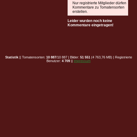
Nur registrierte Mitglieder dürfen
Kommentare zu Tomatensorten
erstellen.
Leider wurden noch keine
Kommentare eingetragen!
Statistik
|| Tomatensorten:
10 887
/10 887 | Bilder:
51 551
(4 763,76 MB) | Registrierte
Benutzer:
4 709
||
Impressum