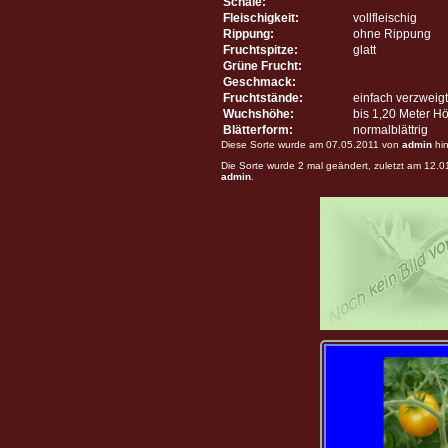
Schale:
Fleischigkeit:
vollfleischig
Rippung:
ohne Rippung
Fruchtspitze:
glatt
Grüne Frucht:
Geschmack:
Fruchtstände:
einfach verzweigt
Wuchshöhe:
bis 1,20 Meter H
Blätterform:
normalblättrig
Diese Sorte wurde am 07.05.2011 von
admin
hin
Die Sorte wurde 2 mal geändert, zuletzt am 12.
admin
.