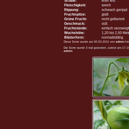
Schale:
eher fest
Fleischigkeit:
weich
Rippung:
schwach gerippt
Fruchtspitze:
glatt
Grüne Frucht:
nicht geflammt
Geschmack:
süß
Fruchtstände:
einfach verzweigt
Wuchshöhe:
1,20 bis 2,50 Me
Blätterform:
normalblättrig
Diese Sorte wurde am 30.03.2011 von
admin
hin
Die Sorte wurde 3 mal geändert, zuletzt am 17.
admin
.