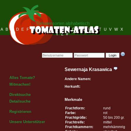
Tomatensorten alphabetisch
A
B
C
D
E
F
G
H
I
J
K
L
M
N
O
P
Q
R
S
T
U
V
W
X
Y
Z
#
Login
Sewernaja Krasawica
Alles Tomate?
Andere Namen:
Mitmachen!
Herkunft:
Direktsuche
Merkmale
Detailsuche
Fruchtform:
rund
Registrieren
Farbe:
rot
Fruchtgröße:
50 bis 200 gr.
Unsere Unterstützer
Fruchtreife:
mittel
Fruchtkammern:
mehrkämmrig