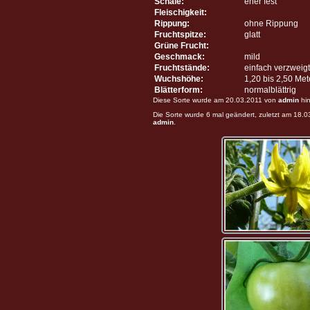
Schale:
eher fest
Fleischigkeit:
Rippung:
ohne Rippung
Fruchtspitze:
glatt
Grüne Frucht:
Geschmack:
mild
Fruchtstände:
einfach verzweigt
Wuchshöhe:
1,20 bis 2,50 Me
Blätterform:
normalblättrig
Diese Sorte wurde am 20.03.2011 von
admin
hin
Die Sorte wurde 6 mal geändert, zuletzt am 18.
admin
.