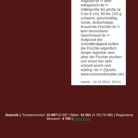
August)<br /> sehr
ertragreich<br />
mittelgroße bis große (ø
5 bis 6 cm), 80 bis 150 g
schwere, gleichmäßig
runde, dickschalige,
braunrote Früchte<br />
kein besonderer
Geschmack<br />
Aufgrund der
Schnittfestigkeit sollten
die Früchte eigentlich
länger lagerbar sein,
aber die Früchte wurden
von innen her sehr
schnell weich und
wäßrig.<br /> (Quelle:
www.schoenetomaten.de)
Statistik
|| Tomatensorten:
10 887
/10 887 | Bilder:
51 551
(4 763,76 MB) | Registrierte
Benutzer:
4 709
||
Impressum