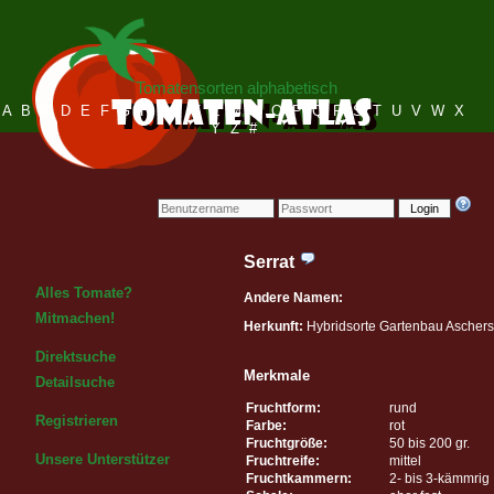
Tomatensorten alphabetisch
A
B
C
D
E
F
G
H
I
J
K
L
M
N
O
P
Q
R
S
T
U
V
W
X
Y
Z
#
Login
Serrat
Alles Tomate?
Andere Namen:
Mitmachen!
Herkunft:
Hybridsorte Gartenbau Ascher
Direktsuche
Merkmale
Detailsuche
Fruchtform:
rund
Registrieren
Farbe:
rot
Fruchtgröße:
50 bis 200 gr.
Unsere Unterstützer
Fruchtreife:
mittel
Fruchtkammern:
2- bis 3-kämmrig