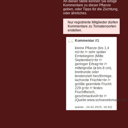
An dieser Stelle können Sie einige
Kommentare zu dieser Pflanze
geben, oder Tipps für die Züchtung,
oder ähnliches.
Nur registrierte Mitglieder dürfen
Kommentare zu Tomatensorten
erstellen.
Kommentar #1
kleine Pflanze (bis 1,4
m)<br /> sehr später
Erntebeginn (Mitte
September)<br />
geringer Ertrag<br />
mittelgroße (ø bis 8 cm),
breitrunde oder
tendenziell herzförmige,
lachsrote Früchte<br />
größte geerntete Frucht:
229 g<br /> festes
Fruchtfleisch,
geschmackvoll<br />
(Quelle:www.schoenetomaten.de)