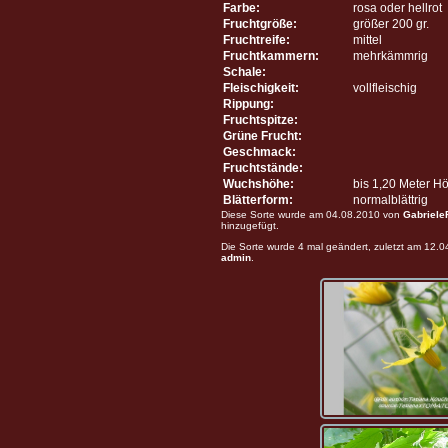
Farbe:
rosa oder hellrot
Fruchtgröße:
größer 200 gr.
Fruchtreife:
mittel
Fruchtkammern:
mehrkämmrig
Schale:
Fleischigkeit:
vollfleischig
Rippung:
Fruchtspitze:
Grüne Frucht:
Geschmack:
Fruchtstände:
Wuchshöhe:
bis 1,20 Meter H
Blätterform:
normalblättrig
Diese Sorte wurde am 04.08.2010 von
Gabriele
hinzugefügt.
Die Sorte wurde 4 mal geändert, zuletzt am 12.
admin
.