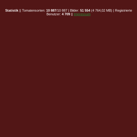
Statistik
|| Tomatensorten:
10 887
/10 887 | Bilder:
51 554
(4 764,02 MB) | Registrierte
Benutzer:
4 709
||
Impressum