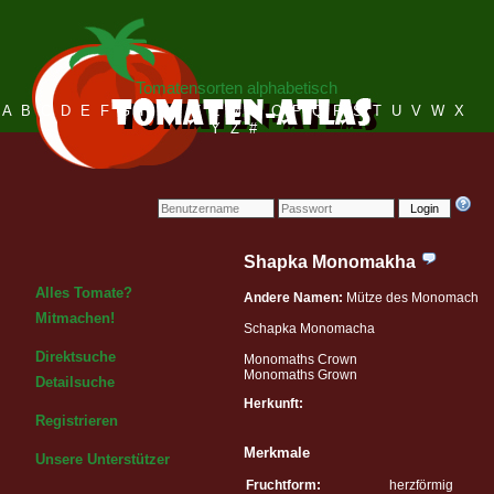
Tomatensorten alphabetisch
A
B
C
D
E
F
G
H
I
J
K
L
M
N
O
P
Q
R
S
T
U
V
W
X
Y
Z
#
Login
Shapka Monomakha
Alles Tomate?
Andere Namen:
Mütze des Monomach
Mitmachen!
Schapka Monomacha
Direktsuche
Monomaths Crown
Monomaths Grown
Detailsuche
Herkunft:
Registrieren
Merkmale
Unsere Unterstützer
Fruchtform:
herzförmig