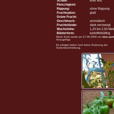
Schale:
eher fest
Fleischigkeit:
Rippung:
ohne Rippung
Fruchtspitze:
glatt
Grüne Frucht:
Geschmack:
aromatisch
Fruchtstände:
stark verzweigt
Wuchshöhe:
1,20 bis 2,50 Me
Blätterform:
kartoffelblättrig
Diese Sorte wurde am 27.08.2009 von
blue pan
hinzugefügt.
Es erfolgte bisher noch keine Änderung der
Sortenbeschreibung.