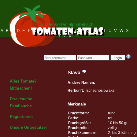
Tomatensorten alphabetisch
A
B
C
D
E
F
G
H
I
J
K
L
M
N
O
P
Q
R
S
T
U
V
W
X
Y
Z
#
Login
Slava
Alles Tomate?
Andere Namen:
Mitmachen!
Herkunft:
Tschechoslowakei
Direktsuche
Merkmale
Detailsuche
Fruchtform:
rund
Registrieren
Farbe:
rot
Fruchtgröße:
10 bis 50 gr.
Unsere Unterstützer
Fruchtreife:
zeitig
Fruchtkammern:
2- bis 3-kämmrig