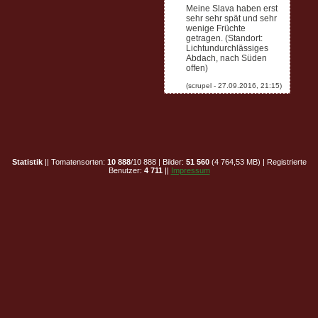
Meine Slava haben erst
sehr sehr spät und sehr
wenige Früchte
getragen. (Standort:
Lichtundurchlässiges
Abdach, nach Süden
offen)
Statistik
|| Tomatensorten:
10 888
/10 888 | Bilder:
51 560
(4 764,53 MB) | Registrierte
Benutzer:
4 711
||
Impressum