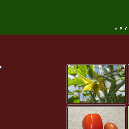
A
B
C