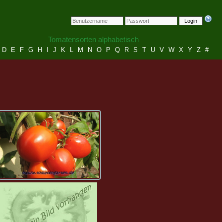
Login
Tomatensorten alphabetisch
D
E
F
G
H
I
J
K
L
M
N
O
P
Q
R
S
T
U
V
W
X
Y
Z
#