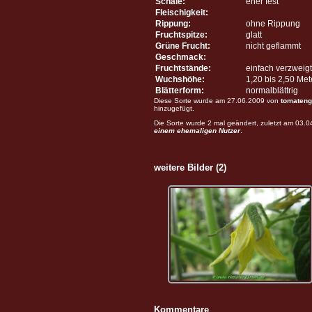
Schale:
eher fest
Fleischigkeit:
Rippung:
ohne Rippung
Fruchtspitze:
glatt
Grüne Frucht:
nicht geflammt
Geschmack:
Fruchtstände:
einfach verzweigt
Wuchshöhe:
1,20 bis 2,50 Me
Blätterform:
normalblättrig
Diese Sorte wurde am 27.06.2009 von
tomateng
hinzugefügt.
Die Sorte wurde 2 mal geändert, zuletzt am 03.
einem ehemaligen Nutzer
.
weitere Bilder (2)
Kommentare