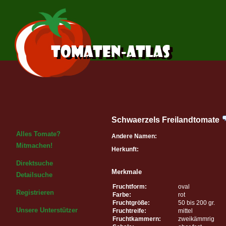
Schwaerzels Freilandtomate
Alles Tomate?
Andere Namen:
Mitmachen!
Herkunft:
Direktsuche
Merkmale
Detailsuche
Fruchtform:
oval
Registrieren
Farbe:
rot
Fruchtgröße:
50 bis 200 gr.
Unsere Unterstützer
Fruchtreife:
mittel
Fruchtkammern:
zweikämmrig