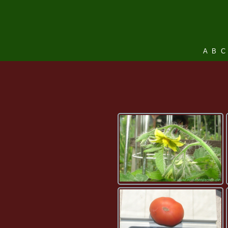
A
B
C