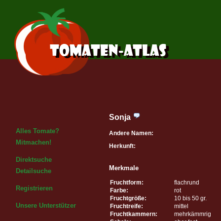
Sonja
Alles Tomate?
Andere Namen:
Mitmachen!
Herkunft:
Direktsuche
Merkmale
Detailsuche
Fruchtform:
flachrund
Registrieren
Farbe:
rot
Fruchtgröße:
10 bis 50 gr.
Unsere Unterstützer
Fruchtreife:
mittel
Fruchtkammern:
mehrkämmrig