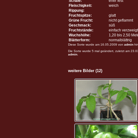
Schale:
eher fest
Fleischigkeit:
weich
Rippung:
Fruchtspitze:
glatt
Grüne Frucht:
nicht geflammt
Geschmack:
süß
Fruchtstände:
einfach verzweigt
Wuchshöhe:
1,20 bis 2,50 Me
Blätterform:
normalblättrig
Diese Sorte wurde am 16.05.2009 von
admin
hi
Die Sorte wurde 5 mal geändert, zuletzt am 23.
admin
.
weitere Bilder (12)