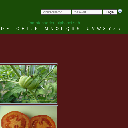
Login
Tomatensorten alphabetisch
D
E
F
G
H
I
J
K
L
M
N
O
P
Q
R
S
T
U
V
W
X
Y
Z
#