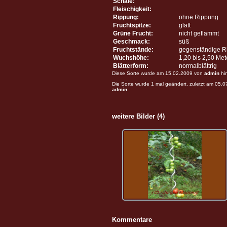
Schale:
Fleischigkeit:
Rippung:
ohne Rippung
Fruchtspitze:
glatt
Grüne Frucht:
nicht geflammt
Geschmack:
süß
Fruchtstände:
gegenständige R
Wuchshöhe:
1,20 bis 2,50 Me
Blätterform:
normalblättrig
Diese Sorte wurde am 15.02.2009 von
admin
hi
Die Sorte wurde 1 mal geändert, zuletzt am 05.
admin
.
weitere Bilder (4)
Kommentare