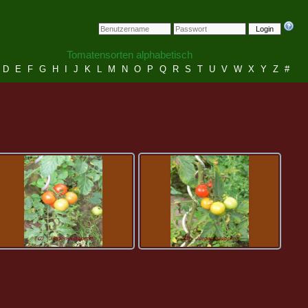
Login
Tomatensorten alphabetisch
D
E
F
G
H
I
J
K
L
M
N
O
P
Q
R
S
T
U
V
W
X
Y
Z
#