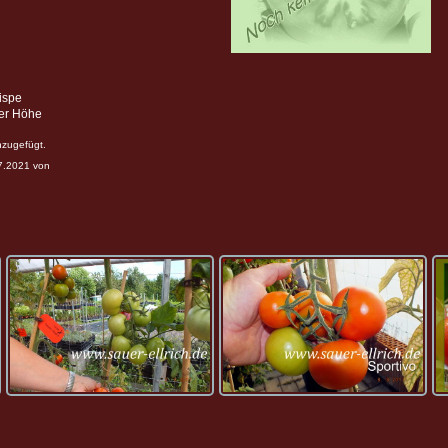
ispe
ter Höhe
nzugefügt.
07.2021 von