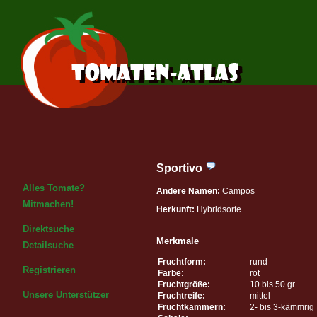
Sportivo
Alles Tomate?
Andere Namen:
Campos
Mitmachen!
Herkunft:
Hybridsorte
Direktsuche
Merkmale
Detailsuche
Fruchtform:
rund
Registrieren
Farbe:
rot
Fruchtgröße:
10 bis 50 gr.
Unsere Unterstützer
Fruchtreife:
mittel
Fruchtkammern:
2- bis 3-kämmrig