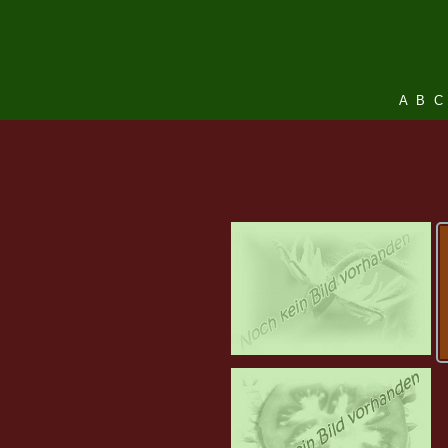
A
B
C