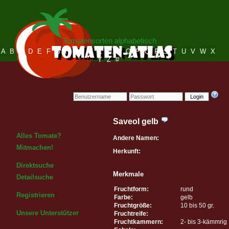
Tomatensorten alphabetisch
A
B
C
D
E
F
G
H
I
J
K
L
M
N
O
P
Q
R
S
T
U
V
W
X
Y
Z
#
Login
Saveol gelb
Alles Tomate?
Andere Namen:
Mitmachen!
Herkunft:
Direktsuche
Merkmale
Detailsuche
Fruchtform:
rund
Registrieren
Farbe:
gelb
Fruchtgröße:
10 bis 50 gr.
Unsere Unterstützer
Fruchtreife:
Fruchtkammern:
2- bis 3-kämmrig