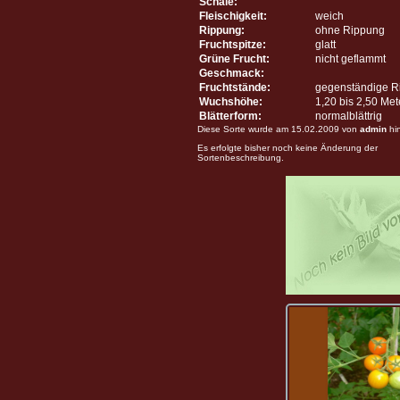
Schale:
Fleischigkeit:
weich
Rippung:
ohne Rippung
Fruchtspitze:
glatt
Grüne Frucht:
nicht geflammt
Geschmack:
Fruchtstände:
gegenständige R
Wuchshöhe:
1,20 bis 2,50 Me
Blätterform:
normalblättrig
Diese Sorte wurde am 15.02.2009 von
admin
hi
Es erfolgte bisher noch keine Änderung der
Sortenbeschreibung.