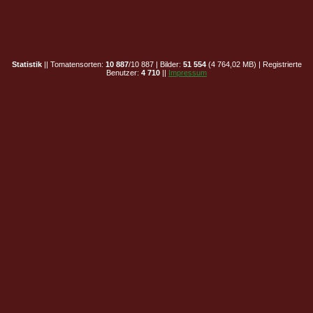
Statistik
|| Tomatensorten:
10 887
/10 887 | Bilder:
51 554
(4 764,02 MB) | Registrierte
Benutzer:
4 710
||
Impressum