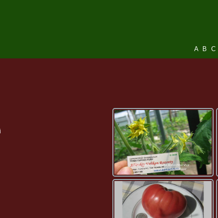
A
B
C
i