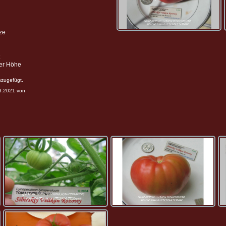
ze
ter Höhe
nzugefügt.
03.2021 von