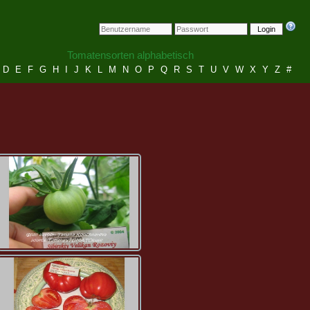
Login
Tomatensorten alphabetisch
D
E
F
G
H
I
J
K
L
M
N
O
P
Q
R
S
T
U
V
W
X
Y
Z
#