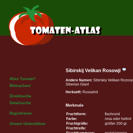
Sibirskij Velikan Rosowji
Alles Tomate?
Andere Namen:
Sibirskiy Velikan Rozovy
Siberian Giant
Mitmachen!
Herkunft:
Russalnd
Direktsuche
Detailsuche
Merkmale
Registrieren
Fruchtform:
flachrund
Farbe:
rosa oder hellrot
Fruchtgröße:
größer 200 gr.
Unsere Unterstützer
Fruchtreife:
Fruchtkammern:
mehrkämmrig