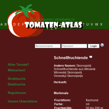
Tomatensorten alphabetisch
A
B
C
D
E
F
G
H
I
J
K
L
M
N
O
P
Q
R
S
T
U
V
W
X
Y
Z
#
Login
Schnellfruchtende
Alles Tomate?
Andere Namen:
Skorospelij
Schnellfruchtende aus Wirowsk
Mitmachen!
Wirowskij Skorospelij
Virowskyi Skorospelje
Direktsuche
Herkunft:
Detailsuche
Registrieren
Merkmale
Fruchtform:
flachrund
Unsere Unterstützer
Farbe:
rot
Fruchtgröße:
50 bis 200 gr.