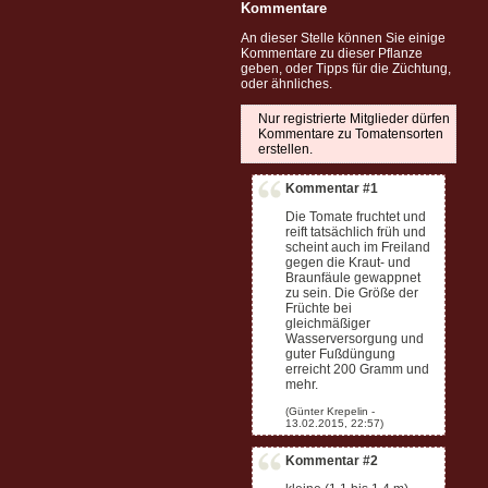
Kommentare
An dieser Stelle können Sie einige
Kommentare zu dieser Pflanze
geben, oder Tipps für die Züchtung,
oder ähnliches.
Nur registrierte Mitglieder dürfen
Kommentare zu Tomatensorten
erstellen.
Kommentar #1
Die Tomate fruchtet und
reift tatsächlich früh und
scheint auch im Freiland
gegen die Kraut- und
Braunfäule gewappnet
zu sein. Die Größe der
Früchte bei
gleichmäßiger
Wasserversorgung und
guter Fußdüngung
erreicht 200 Gramm und
mehr.
Kommentar #2