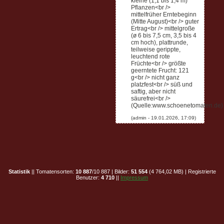
kleine (1,1 bis 1,4 m)
Pflanzen<br />
mittelfrüher Erntebeginn
(Mitte August)<br /> guter
Ertrag<br /> mittelgroße
(ø 6 bis 7,5 cm, 3,5 bis 4
cm hoch), plattrunde,
teilweise gerippte,
leuchtend rote
Früchte<br /> größte
geerntete Frucht: 121
g<br /> nicht ganz
platzfest<br /> süß und
saftig, aber nicht
säurefrei<br />
(Quelle:www.schoenetomaten.de)
Statistik
|| Tomatensorten:
10 887
/10 887 | Bilder:
51 554
(4 764,02 MB) | Registrierte
Benutzer:
4 710
||
Impressum