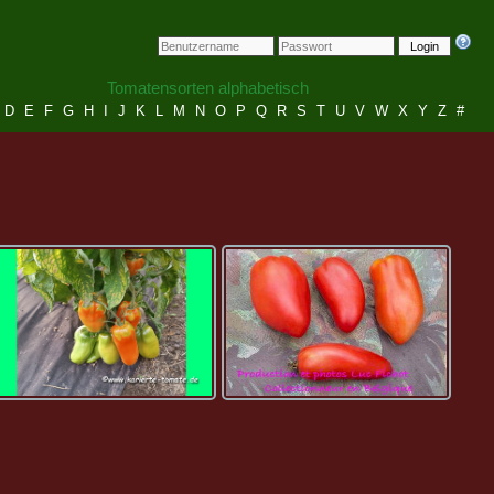
Login
Tomatensorten alphabetisch
D
E
F
G
H
I
J
K
L
M
N
O
P
Q
R
S
T
U
V
W
X
Y
Z
#