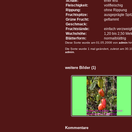
Schale:
eher fest
Fleischigkeit:
vollfleischig
Rippung:
ohne Rippung
Fruchtspitze:
ausgeprägte Spit
Grüne Frucht:
geflammt
Geschmack:
Fruchtstände:
einfach verzweigt
Wuchshöhe:
1,20 bis 2,50 Me
Blätterform:
normalblättrig
Diese Sorte wurde am 01.05.2008 von
admin
hi
Die Sorte wurde 1 mal geändert, zuletzt am 30.
admin
.
weitere Bilder (1)
Kommentare