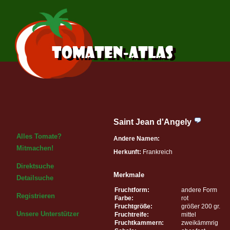
Saint Jean d'Angely
Alles Tomate?
Andere Namen:
Mitmachen!
Herkunft:
Frankreich
Direktsuche
Merkmale
Detailsuche
Fruchtform:
andere Form
Registrieren
Farbe:
rot
Fruchtgröße:
größer 200 gr.
Unsere Unterstützer
Fruchtreife:
mittel
Fruchtkammern:
zweikämmrig