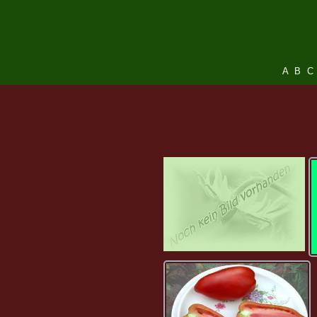
A
B
C