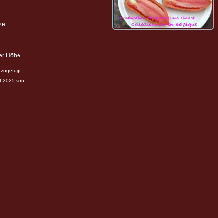
ze
ter Höhe
nzugefügt.
10.2025 von