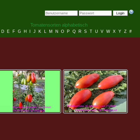
Login
Tomatensorten alphabetisch
D
E
F
G
H
I
J
K
L
M
N
O
P
Q
R
S
T
U
V
W
X
Y
Z
#