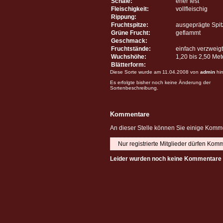
Schale:
eher fest
Fleischigkeit:
vollfleischig
Rippung:
Fruchtspitze:
ausgeprägte Spit
Grüne Frucht:
geflammt
Geschmack:
Fruchtstände:
einfach verzweigt
Wuchshöhe:
1,20 bis 2,50 Me
Blätterform:
Diese Sorte wurde am 11.04.2008 von
admin
hin
Es erfolgte bisher noch keine Änderung der
Sortenbeschreibung.
Kommentare
An dieser Stelle können Sie einige Komme
Nur registrierte Mitglieder dürfen Kom
Leider wurden noch keine Kommentare 