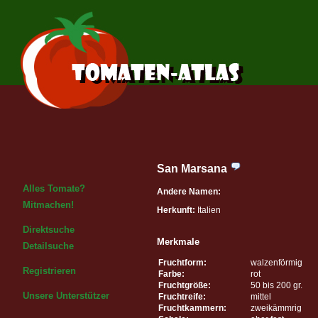
San Marsana
Alles Tomate?
Andere Namen:
Mitmachen!
Herkunft:
Italien
Direktsuche
Merkmale
Detailsuche
Fruchtform:
walzenförmig
Registrieren
Farbe:
rot
Fruchtgröße:
50 bis 200 gr.
Unsere Unterstützer
Fruchtreife:
mittel
Fruchtkammern:
zweikämmrig