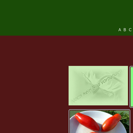
A
B
C