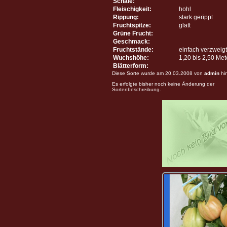
Schale:
Fleischigkeit:
hohl
Rippung:
stark gerippt
Fruchtspitze:
glatt
Grüne Frucht:
Geschmack:
Fruchtstände:
einfach verzweigt
Wuchshöhe:
1,20 bis 2,50 Me
Blätterform:
Diese Sorte wurde am 20.03.2008 von
admin
hi
Es erfolgte bisher noch keine Änderung der
Sortenbeschreibung.