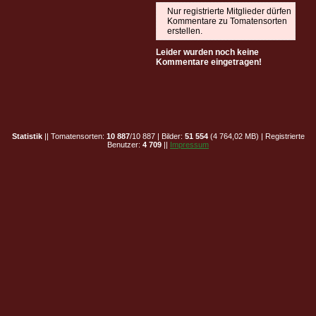
Nur registrierte Mitglieder dürfen
Kommentare zu Tomatensorten
erstellen.
Leider wurden noch keine
Kommentare eingetragen!
Statistik
|| Tomatensorten:
10 887
/10 887 | Bilder:
51 554
(4 764,02 MB) | Registrierte
Benutzer:
4 709
||
Impressum