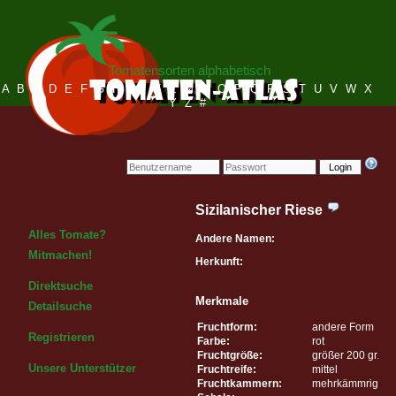
Tomatensorten alphabetisch
A
B
C
D
E
F
G
H
I
J
K
L
M
N
O
P
Q
R
S
T
U
V
W
X
Y
Z
#
Login
Sizilanischer Riese
Alles Tomate?
Andere Namen:
Mitmachen!
Herkunft:
Direktsuche
Merkmale
Detailsuche
Fruchtform:
andere Form
Registrieren
Farbe:
rot
Fruchtgröße:
größer 200 gr.
Unsere Unterstützer
Fruchtreife:
mittel
Fruchtkammern:
mehrkämmrig