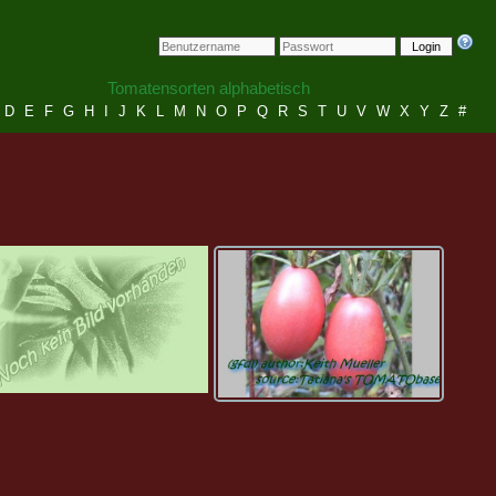
Login
Tomatensorten alphabetisch
D
E
F
G
H
I
J
K
L
M
N
O
P
Q
R
S
T
U
V
W
X
Y
Z
#