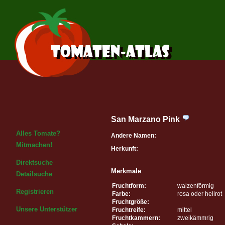
San Marzano Pink
Alles Tomate?
Andere Namen:
Mitmachen!
Herkunft:
Direktsuche
Merkmale
Detailsuche
Fruchtform:
walzenförmig
Registrieren
Farbe:
rosa oder hellrot
Fruchtgröße:
Unsere Unterstützer
Fruchtreife:
mittel
Fruchtkammern:
zweikämmrig