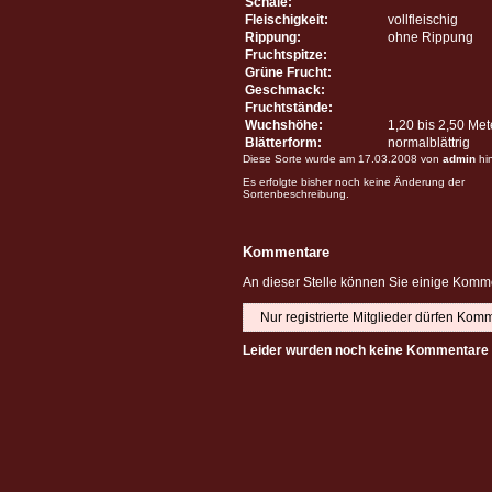
Schale:
Fleischigkeit:
vollfleischig
Rippung:
ohne Rippung
Fruchtspitze:
Grüne Frucht:
Geschmack:
Fruchtstände:
Wuchshöhe:
1,20 bis 2,50 Me
Blätterform:
normalblättrig
Diese Sorte wurde am 17.03.2008 von
admin
hi
Es erfolgte bisher noch keine Änderung der
Sortenbeschreibung.
Kommentare
An dieser Stelle können Sie einige Komme
Nur registrierte Mitglieder dürfen Kom
Leider wurden noch keine Kommentare 