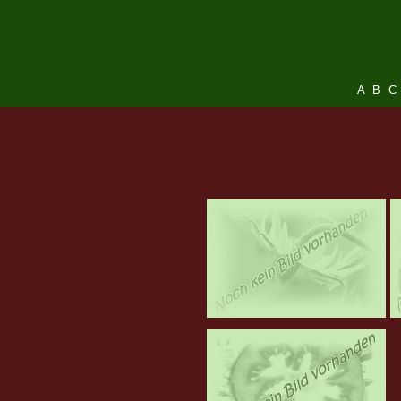
A
B
C