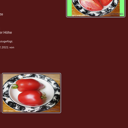
ze
ter Höhe
nzugefügt.
12.2021 von