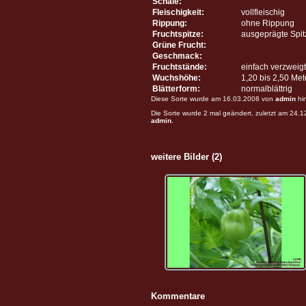
Schale:
Fleischigkeit:
vollfleischig
Rippung:
ohne Rippung
Fruchtspitze:
ausgeprägte Spit
Grüne Frucht:
Geschmack:
Fruchtstände:
einfach verzweigt
Wuchshöhe:
1,20 bis 2,50 Me
Blätterform:
normalblättrig
Diese Sorte wurde am 16.03.2008 von
admin
hi
Die Sorte wurde 2 mal geändert, zuletzt am 24.
admin
.
weitere Bilder (2)
Kommentare