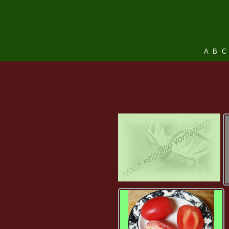
A
B
C