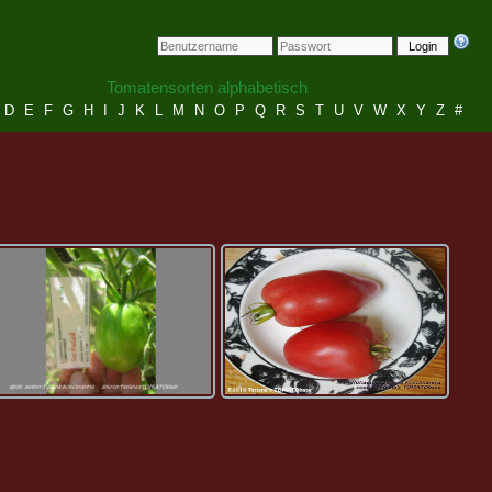
Login
Tomatensorten alphabetisch
D
E
F
G
H
I
J
K
L
M
N
O
P
Q
R
S
T
U
V
W
X
Y
Z
#