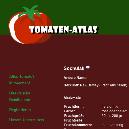
Sochulak
Alles Tomate?
Andere Namen:
Mitmachen!
Herkunft:
New Jersey (urspr. aus Italien)
Direktsuche
Merkmale
Detailsuche
Fruchtform:
herzförmig
Registrieren
Farbe:
rosa oder hellrot
Fruchtgröße:
50 bis 200 gr.
Unsere Unterstützer
Fruchtreife:
Fruchtkammern:
mehrkämmrig