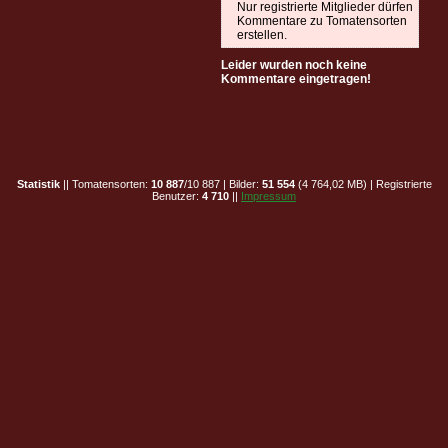
Nur registrierte Mitglieder dürfen
Kommentare zu Tomatensorten
erstellen.
Leider wurden noch keine
Kommentare eingetragen!
Statistik
|| Tomatensorten:
10 887
/10 887 | Bilder:
51 554
(4 764,02 MB) | Registrierte
Benutzer:
4 710
||
Impressum