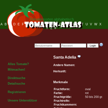
Tomatensorten alphabetisch
A
B
C
D
E
F
G
H
I
J
K
L
M
N
O
P
Q
R
S
T
U
V
W
X
Y
Z
#
Login
Santa Adelia
Alles Tomate?
Andere Namen:
Mitmachen!
Herkunft:
Direktsuche
Merkmale
Detailsuche
Fruchtform:
oval
Registrieren
Farbe:
rot
Fruchtgröße:
50 bis 200 gr.
Unsere Unterstützer
Fruchtreife:
Fruchtkammern: