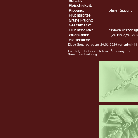
Schale:
Fleischigkeit:
Rippung:
ohne Rippung
Fruchtspitze:
Grüne Frucht:
Geschmack:
Fruchtstände:
einfach verzweigt
Wuchshöhe:
1,20 bis 2,50 Me
Blätterform:
Diese Sorte wurde am 20.01.2026 von
admin
hi
Es erfolgte bisher noch keine Änderung der
Sortenbeschreibung.