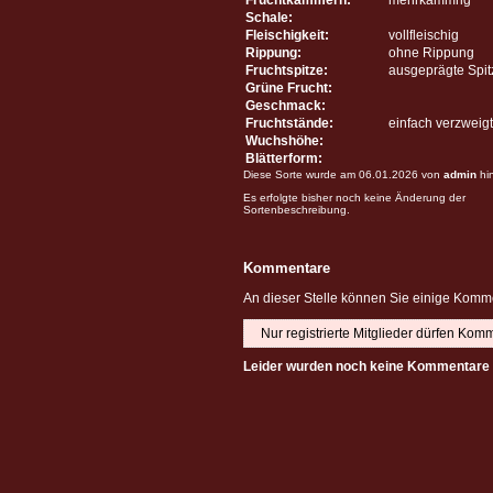
Schale:
Fleischigkeit:
vollfleischig
Rippung:
ohne Rippung
Fruchtspitze:
ausgeprägte Spit
Grüne Frucht:
Geschmack:
Fruchtstände:
einfach verzweigt
Wuchshöhe:
Blätterform:
Diese Sorte wurde am 06.01.2026 von
admin
hi
Es erfolgte bisher noch keine Änderung der
Sortenbeschreibung.
Kommentare
An dieser Stelle können Sie einige Komme
Nur registrierte Mitglieder dürfen Kom
Leider wurden noch keine Kommentare 