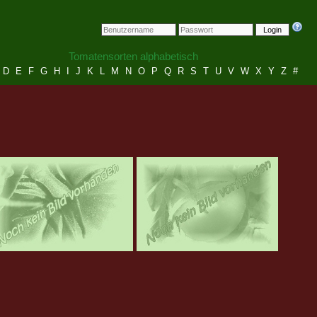
Login
Tomatensorten alphabetisch
D
E
F
G
H
I
J
K
L
M
N
O
P
Q
R
S
T
U
V
W
X
Y
Z
#