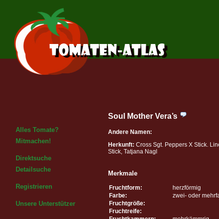
Soul Mother Vera’s
Alles Tomate?
Andere Namen:
Mitmachen!
Herkunft:
Cross Sgt. Peppers X Stick. Lin
Stick, Tatjana Nagl
Direktsuche
Detailsuche
Merkmale
Registrieren
Fruchtform:
herzförmig
Farbe:
zwei- oder mehrf
Fruchtgröße:
Unsere Unterstützer
Fruchtreife:
Fruchtkammern:
mehrkämmrig