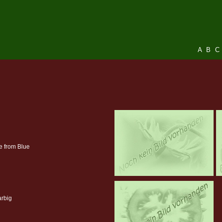
A
B
C
e from Blue
arbig