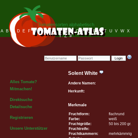
Tomatensorten alphabetisch
A
B
C
D
E
F
G
H
I
J
K
L
M
N
O
P
Q
R
S
T
U
V
W
X
Y
Z
#
Login
Solent White
Alles Tomate?
Andere Namen:
Mitmachen!
Herkunft:
Direktsuche
Merkmale
Detailsuche
Fruchtform:
flachrund
Registrieren
Farbe:
weiß
Fruchtgröße:
50 bis 200 gr.
Unsere Unterstützer
Fruchtreife:
Fruchtkammern:
mehrkämmrig