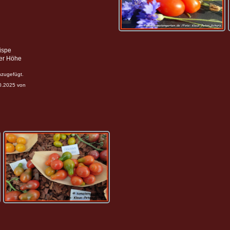
ispe
ter Höhe
nzugefügt.
10.2025 von