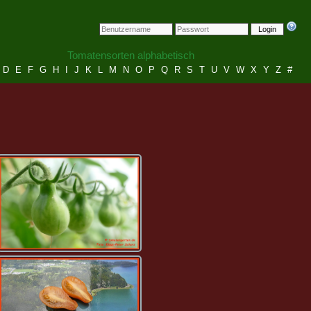
Login
Tomatensorten alphabetisch
D
E
F
G
H
I
J
K
L
M
N
O
P
Q
R
S
T
U
V
W
X
Y
Z
#