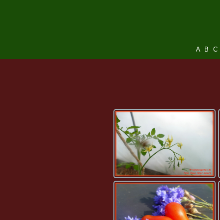
A
B
C