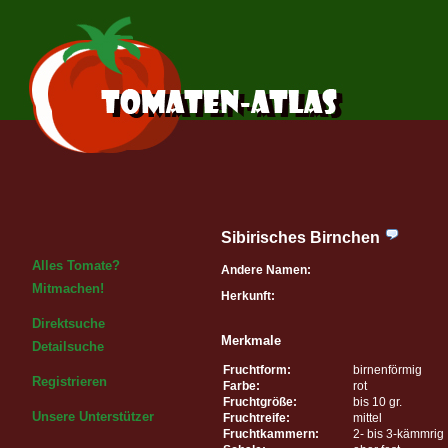
Sibirisches Birnchen
Alles Tomate?
Andere Namen:
Mitmachen!
Herkunft:
Direktsuche
Merkmale
Detailsuche
Fruchtform:
birnenförmig
Registrieren
Farbe:
rot
Fruchtgröße:
bis 10 gr.
Unsere Unterstützer
Fruchtreife:
mittel
Fruchtkammern:
2- bis 3-kämmrig