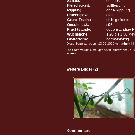
Schale:
eher fest
Fleischigkeit:
vollfleischig
Rippung:
ohne Rippung
Fruchtspitze:
glatt
Grüne Frucht:
nicht geflammt
Geschmack:
süß
Fruchtstände:
gegenständige R
Wuchshöhe:
1,20 bis 2,50 Me
Blätterform:
normalblättrig
Diese Sorte wurde am 23.05.2025 von
admin
hi
Die Sorte wurde 4 mal geändert, zuletzt am 25.
admin
.
weitere Bilder (2)
Kommentare