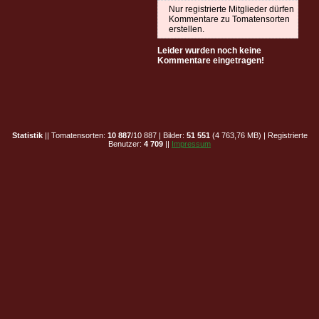
Nur registrierte Mitglieder dürfen
Kommentare zu Tomatensorten
erstellen.
Leider wurden noch keine
Kommentare eingetragen!
Statistik
|| Tomatensorten:
10 887
/10 887 | Bilder:
51 551
(4 763,76 MB) | Registrierte
Benutzer:
4 709
||
Impressum