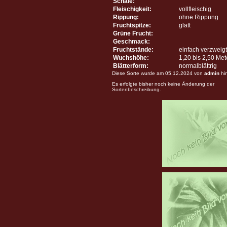
Schale:
Fleischigkeit:
vollfleischig
Rippung:
ohne Rippung
Fruchtspitze:
glatt
Grüne Frucht:
Geschmack:
Fruchtstände:
einfach verzweigt
Wuchshöhe:
1,20 bis 2,50 Me
Blätterform:
normalblättrig
Diese Sorte wurde am 05.12.2024 von
admin
hi
Es erfolgte bisher noch keine Änderung der
Sortenbeschreibung.