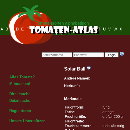
Tomatensorten alphabetisch
A
B
C
D
E
F
G
H
I
J
K
L
M
N
O
P
Q
R
S
T
U
V
W
X
Y
Z
#
Login
Solar Ball
Alles Tomate?
Andere Namen:
Mitmachen!
Herkunft:
Direktsuche
Merkmale
Detailsuche
Fruchtform:
rund
Registrieren
Farbe:
orange
Fruchtgröße:
größer 200 gr.
Unsere Unterstützer
Fruchtreife:
Fruchtkammern:
mehrkämmrig