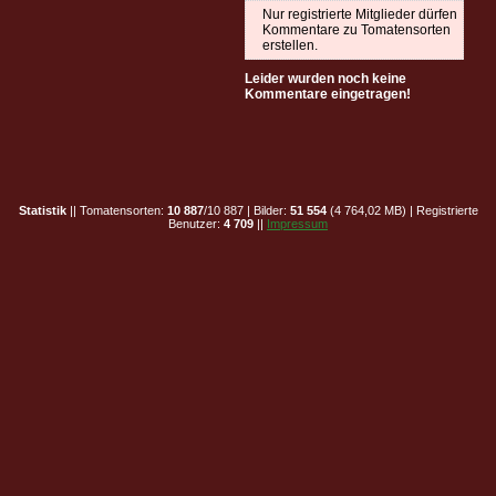
Nur registrierte Mitglieder dürfen
Kommentare zu Tomatensorten
erstellen.
Leider wurden noch keine
Kommentare eingetragen!
Statistik
|| Tomatensorten:
10 887
/10 887 | Bilder:
51 554
(4 764,02 MB) | Registrierte
Benutzer:
4 709
||
Impressum