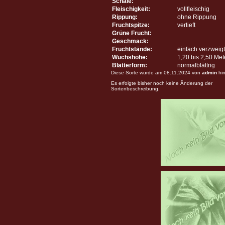
Schale:
Fleischigkeit:
vollfleischig
Rippung:
ohne Rippung
Fruchtspitze:
vertieft
Grüne Frucht:
Geschmack:
Fruchtstände:
einfach verzweigt
Wuchshöhe:
1,20 bis 2,50 Me
Blätterform:
normalblättrig
Diese Sorte wurde am 08.11.2024 von
admin
hin
Es erfolgte bisher noch keine Änderung der
Sortenbeschreibung.