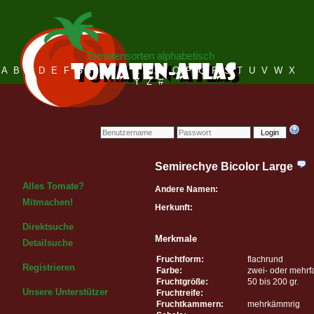
Tomatensorten alphabetisch
A
B
C
D
E
F
G
H
I
J
K
L
M
N
O
P
Q
R
S
T
U
V
W
X
Y
Z
#
Login
Semirechye Bicolor Large
Alles Tomate?
Andere Namen:
Mitmachen!
Herkunft:
Direktsuche
Merkmale
Detailsuche
Fruchtform:
flachrund
Registrieren
Farbe:
zwei- oder mehrf
Fruchtgröße:
50 bis 200 gr.
Unsere Unterstützer
Fruchtreife:
Fruchtkammern:
mehrkämmrig