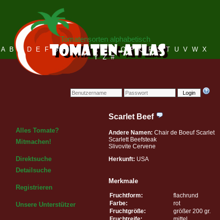
Tomatensorten alphabetisch
A
B
C
D
E
F
G
H
I
J
K
L
M
N
O
P
Q
R
S
T
U
V
W
X
Y
Z
#
Login
Scarlet Beef
Alles Tomate?
Andere Namen:
Chair de Boeuf Scarlet
Scarlett Beefsteak
Mitmachen!
Slivovite Cervene
Direktsuche
Herkunft:
USA
Detailsuche
Merkmale
Registrieren
Fruchtform:
flachrund
Farbe:
rot
Unsere Unterstützer
Fruchtgröße:
größer 200 gr.
Fruchtreife:
mittel