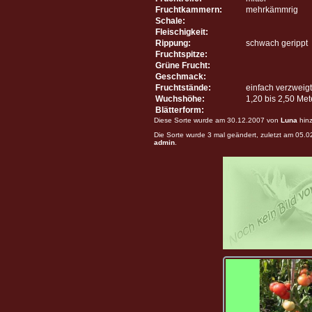
Fruchtkammern:
mehrkämmrig
Schale:
Fleischigkeit:
Rippung:
schwach gerippt
Fruchtspitze:
Grüne Frucht:
Geschmack:
Fruchtstände:
einfach verzweigt
Wuchshöhe:
1,20 bis 2,50 Me
Blätterform:
Diese Sorte wurde am 30.12.2007 von
Luna
hinz
Die Sorte wurde 3 mal geändert, zuletzt am 05.
admin
.