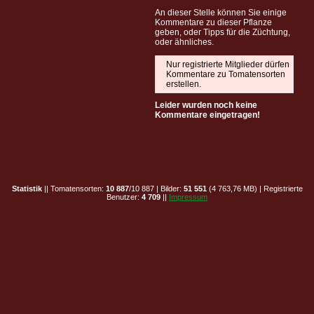
An dieser Stelle können Sie einige
Kommentare zu dieser Pflanze
geben, oder Tipps für die Züchtung,
oder ähnliches.
Nur registrierte Mitglieder dürfen
Kommentare zu Tomatensorten
erstellen.
Leider wurden noch keine
Kommentare eingetragen!
Statistik
|| Tomatensorten:
10 887
/10 887 | Bilder:
51 551
(4 763,76 MB) | Registrierte
Benutzer:
4 709
||
Impressum