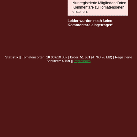
Nur registrierte Mitglieder dürfen
Kommentare zu Tomatensorten
erstellen.
Leider wurden noch keine
Kommentare eingetragen!
Statistik
|| Tomatensorten:
10 887
/10 887 | Bilder:
51 551
(4 763,76 MB) | Registrierte
Benutzer:
4 709
||
Impressum