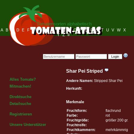
Tomatensorten alphabetisch
A
B
C
D
E
F
G
H
I
J
K
L
M
N
O
P
Q
R
S
T
U
V
W
X
Y
Z
#
Login
Shar Pei Striped
Alles Tomate?
Andere Namen:
Stripped Shar Pei
Mitmachen!
Herkunft:
Direktsuche
Merkmale
Detailsuche
Fruchtform:
flachrund
Registrieren
Farbe:
rot
Fruchtgröße:
größer 200 gr.
Unsere Unterstützer
Fruchtreife:
Fruchtkammern:
mehrkämmrig