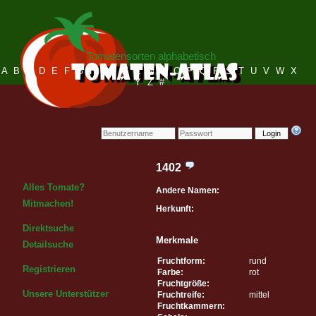
Tomatensorten alphabetisch
A
B
C
D
E
F
G
H
I
J
K
L
M
N
O
P
Q
R
S
T
U
V
W
X
Y
Z
#
Login
1402
Alles Tomate?
Andere Namen:
Mitmachen!
Herkunft:
Direktsuche
Merkmale
Detailsuche
Fruchtform:
rund
Registrieren
Farbe:
rot
Fruchtgröße:
Unsere Unterstützer
Fruchtreife:
mittel
Fruchtkammern: