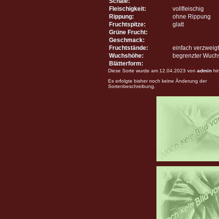
Schale:
Fleischigkeit:
vollfleischig
Rippung:
ohne Rippung
Fruchtspitze:
glatt
Grüne Frucht:
Geschmack:
Fruchtstände:
einfach verzweigt
Wuchshöhe:
begrenzter Wuch
Blätterform:
Diese Sorte wurde am 12.04.2023 von
admin
hi
Es erfolgte bisher noch keine Änderung der
Sortenbeschreibung.