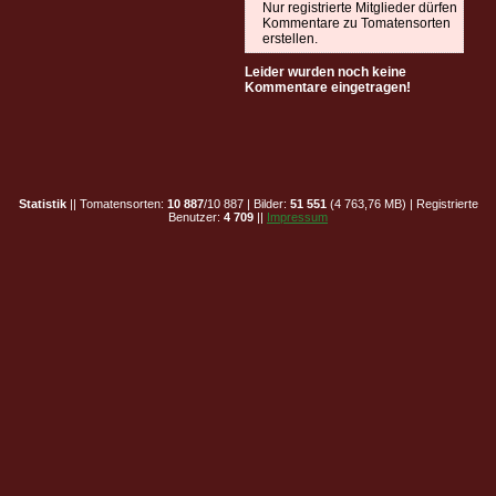
Nur registrierte Mitglieder dürfen
Kommentare zu Tomatensorten
erstellen.
Leider wurden noch keine
Kommentare eingetragen!
Statistik
|| Tomatensorten:
10 887
/10 887 | Bilder:
51 551
(4 763,76 MB) | Registrierte
Benutzer:
4 709
||
Impressum