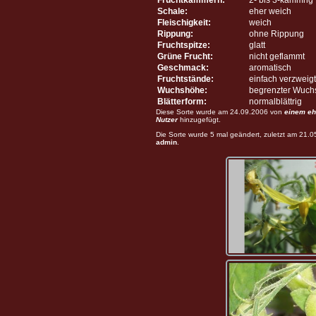
Schale:
eher weich
Fleischigkeit:
weich
Rippung:
ohne Rippung
Fruchtspitze:
glatt
Grüne Frucht:
nicht geflammt
Geschmack:
aromatisch
Fruchtstände:
einfach verzweigt
Wuchshöhe:
begrenzter Wuch
Blätterform:
normalblättrig
Diese Sorte wurde am 24.09.2006 von
einem eh
Nutzer
hinzugefügt.
Die Sorte wurde 5 mal geändert, zuletzt am 21.
admin
.