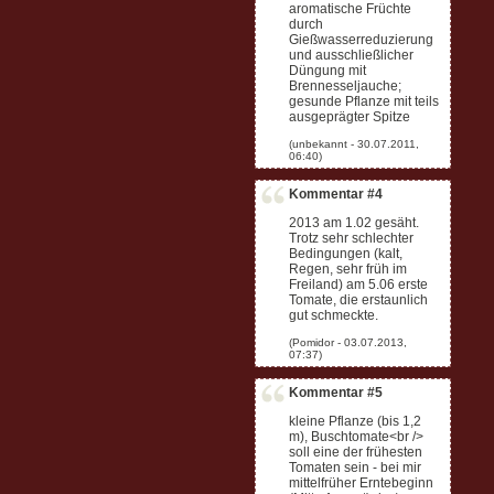
aromatische Früchte
durch
Gießwasserreduzierung
und ausschließlicher
Düngung mit
Brennesseljauche;
gesunde Pflanze mit teils
ausgeprägter Spitze
Kommentar #4
2013 am 1.02 gesäht.
Trotz sehr schlechter
Bedingungen (kalt,
Regen, sehr früh im
Freiland) am 5.06 erste
Tomate, die erstaunlich
gut schmeckte.
Kommentar #5
kleine Pflanze (bis 1,2
m), Buschtomate<br />
soll eine der frühesten
Tomaten sein - bei mir
mittelfrüher Erntebeginn