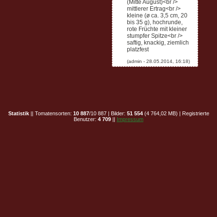
(Mitte August)<br />
mittlerer Ertrag<br />
kleine (ø ca. 3,5 cm, 20
bis 35 g), hochrunde,
rote Früchte mit kleiner
stumpfer Spitze<br />
saftig, knackig, ziemlich
platzfest
Statistik
|| Tomatensorten:
10 887
/10 887 | Bilder:
51 554
(4 764,02 MB) | Registrierte
Benutzer:
4 709
||
Impressum