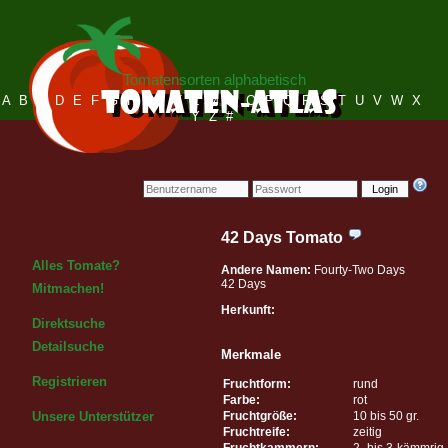
Tomatensorten alphabetisch
A
B
C
D
E
F
G
H
I
J
K
L
M
N
O
P
Q
R
S
T
U
V
W
X
Y
Z
#
Login
42 Days Tomato
Alles Tomate?
Andere Namen:
Fourty-Two Days
42 Days
Mitmachen!
Herkunft:
Direktsuche
Detailsuche
Merkmale
Registrieren
Fruchtform:
rund
Farbe:
rot
Fruchtgröße:
10 bis 50 gr.
Unsere Unterstützer
Fruchtreife:
zeitig
Fruchtkammern:
2- bis 3-kämmrig