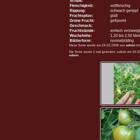
Schale:
Fleischigkeit:
vollfleischig
Rippung:
schwach gerippt
Fruchtspitze:
glatt
Grüne Frucht:
geflammt
Geschmack:
Fruchtstände:
einfach verzweigt
Wuchshöhe:
1,20 bis 2,50 Me
Blätterform:
normalblättrig
Diese Sorte wurde am 29.02.2008 von
admin
hi
Die Sorte wurde 2 mal geändert, zuletzt am 20.
admin
.