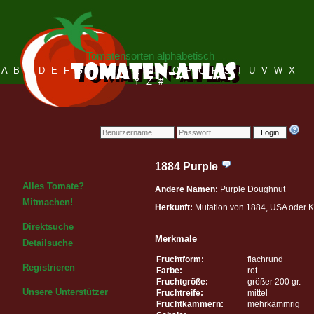
Tomatensorten alphabetisch
A
B
C
D
E
F
G
H
I
J
K
L
M
N
O
P
Q
R
S
T
U
V
W
X
Y
Z
#
Login
1884 Purple
Alles Tomate?
Andere Namen:
Purple Doughnut
Mitmachen!
Herkunft:
Mutation von 1884, USA oder 
Direktsuche
Merkmale
Detailsuche
Fruchtform:
flachrund
Registrieren
Farbe:
rot
Fruchtgröße:
größer 200 gr.
Unsere Unterstützer
Fruchtreife:
mittel
Fruchtkammern:
mehrkämmrig