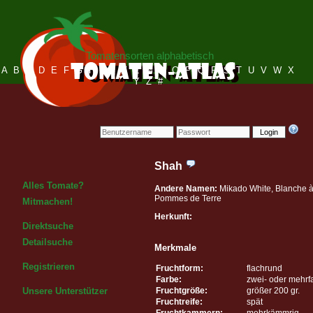
Tomatensorten alphabetisch
A
B
C
D
E
F
G
H
I
J
K
L
M
N
O
P
Q
R
S
T
U
V
W
X
Y
Z
#
Login
Shah
Alles Tomate?
Andere Namen:
Mikado White, Blanche à
Pommes de Terre
Mitmachen!
Herkunft:
Direktsuche
Detailsuche
Merkmale
Registrieren
Fruchtform:
flachrund
Farbe:
zwei- oder mehrf
Fruchtgröße:
größer 200 gr.
Unsere Unterstützer
Fruchtreife:
spät
Fruchtkammern:
mehrkämmrig