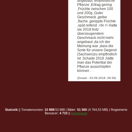
angebaut .empfindliche
Pflanze ,Ertrag gering
,Früchte zwischen 100
und 200g ,Guter
Geschmack ,gelbe
,flache ,gerippte Früchte
,spät reifend .<br /> Hatte
sie 2018 trotz
überzeugendem
Geschmack nicht mehr
angebaut ,da ich der
Meinung war ,dass die
Sorte für unsere Gegend
(Sachsen)zu empfindlich
ist .Schade 2018 ,hätte
man das Potential der
Pflanze ausschöpfen
können .
Statistik
|| Tomatensorten:
10 888
/10 888 | Bilder:
51 560
(4 764,53 MB) | Registrierte
Benutzer:
4 710
||
Impressum