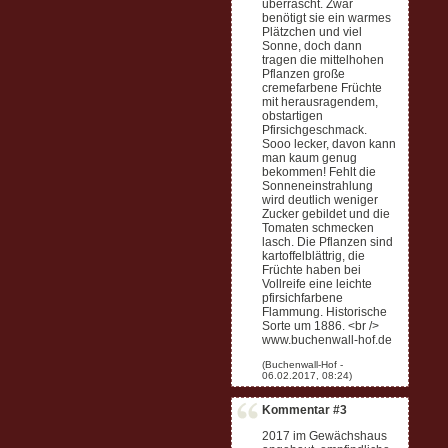
überrascht. Zwar
benötigt sie ein warmes
Plätzchen und viel
Sonne, doch dann
tragen die mittelhohen
Pflanzen große
cremefarbene Früchte
mit herausragendem,
obstartigen
Pfirsichgeschmack.
Sooo lecker, davon kann
man kaum genug
bekommen! Fehlt die
Sonneneinstrahlung
wird deutlich weniger
Zucker gebildet und die
Tomaten schmecken
lasch. Die Pflanzen sind
kartoffelblättrig, die
Früchte haben bei
Vollreife eine leichte
pfirsichfarbene
Flammung. Historische
Sorte um 1886. <br />
www.buchenwall-hof.de
Kommentar #3
2017 im Gewächshaus