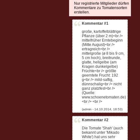
Nur registrierte Mitglieder dürfen
Kommentare zu Tomatensorten
erstellen.
Kommentar #1
große, kartoffelblättrige
Pflanze (über 2 m)<br />
mittelfrüher Erntebeginn
(Mitte August)<br />
ertragreich<br />
mittelgroße (ø 8 bis 9 cm,
5 cm hoch), breitrunde,
glatte, hellgelbe (am
Kragen dunkelgelbe)
Früchte<br /> größte
geerntete Frucht: 192
g<br /> mild-saftig,
dünnschalig<br /> nicht
ganz platzfest<br />
(Quelle:
www.schoenetomaten.de)
<br /> <br />
Kommentar #2
Die Tomate 'Shah' (auch
bekannt unter 'Mikado
White') hat uns sehr